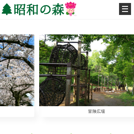
メ
ニ
ュ
ー
を
開
く
冒険広場