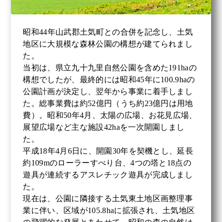
昭和44年山武郡土気町との合併を記念し、土気
地区に大規模な森林公園の構想が建てられまし
た。
当初は、県立九十九里自然公園を含めた191haの
構想でしたが、最終的には昭和45年に100.9haの
公園計画が決定し、翌年から事業に着手しまし
た。総事業費は約52億円（うち約23億円は用地
費）。昭和50年4月、太陽の広場、お花見広場、
展望広場など主な施設42haを一次開園しまし
た。
平成18年4月6日に、開園30年を契機とし、延長
約109mのローラーすべり台、4つの塔と18点の
遊具が連続するアスレチック遊具が完成しまし
た。
現在は、公園に隣接する土気東土地区画整理事
業に伴い、区域が105.8haに拡張され、土気地区