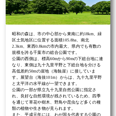
昭和の森は、市の中心部から東南に約18km、緑
区土気地区に位置する面積105.8ha、南北
2.3km、東西0.8kmの市内最大、県内でも有数の
規模を誇る千葉市の総合公園です。
公園の西側は、標高60mから90mの下総台地に連
なり、東側は九十九里平野と下総台地を分ける
高低差約50mの崖地（海蝕崖）に接していま
す。展望台（海抜101m）からは、九十九里平野
と太平洋の水平線が一望できます。
公園の一部が県立九十九里自然公園に指定さ
れ、良好な自然環境が残されているため、四季
を通じて草花や樹木、野鳥や昆虫など多くの種
類の植物や生き物が見られます。
また、平成元年には、わが国を代表する公園の