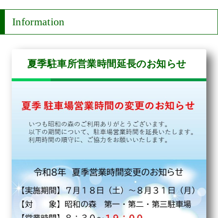
Information
今年12月、昭和の森でティラノサウルスレース
を開催します！
詳細はチラシをご確認ください。
夏季駐車所営業時間延長のお知らせ
※ティラノスーツは事前にご準備ください。会
場での貸出しや販売はありません。
※直線レースとお楽しみレース（土気のお菓子
５００円相当付）は、参加必須となります。
※5日が雨天荒天で中止となった場合には、翌６
日（日）へ順延開催とします。
※お申込みは、以下URLからのみ、受付しま
す。