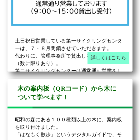
土日祝日営業している第一サイクリングセンタ
ーは、７・８月閉鎖させていただきます。
代わりに、管理事務所で貸出しをしております
詳しくはこちら
（数に限りあり）。
第二サイクリングセンターは通常通り営業をし
ております。
【共通】 貸出し受付時間 ９時～１５時
木の案内板（QRコード）から木に
ついて学べます！
ご不便をおかけしますがよろしくお願いいたし
ます。
昭和の森にある１００種類以上の木に、案内板
を取り付けました。
「はなもく散歩」というデジタルガイドで、そ